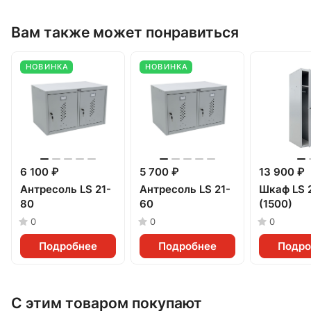
Вам также может понравиться
НОВИНКА
НОВИНКА
6 100 ₽
5 700 ₽
13 900 ₽
Антресоль LS 21-
Антресоль LS 21-
Шкаф LS 
80
60
(1500)
0
0
0
Подробнее
Подробнее
Подро
С этим товаром покупают