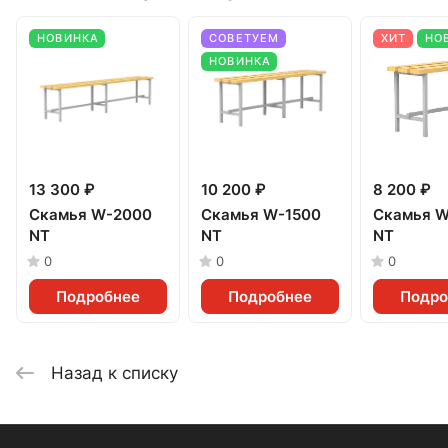
НОВИНКА
СОВЕТУЕМ
ХИТ
НО
НОВИНКА
13 300 ₽
10 200 ₽
8 200 ₽
Скамья W-2000
Скамья W-1500
Скамья W
NT
NT
NT
0
0
0
Подробнее
Подробнее
Подро
Назад к списку