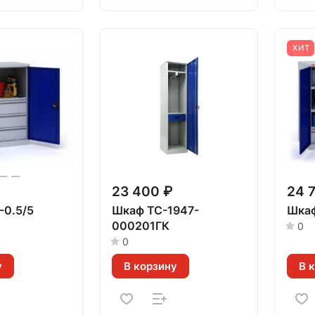
ХИТ
23 400 ₽
24 
-0.5/5
Шкаф TC-1947-
Шкаф
000201ГК
0
0
у
В корзину
В 