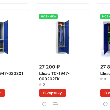
НОВИНКА
НОВ
27 200 ₽
27 
947-020301
Шкаф TC-1947-
Шкаф
000202ГК
0
0
у
В корзину
В 