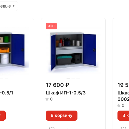
шевые
ХИТ
17 600 ₽
19 
-0.5/1
Шкаф ИП-1-0.5/3
Шкаф
000
0
0
у
В корзину
В 