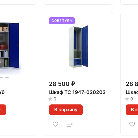
СОВЕТУЕМ
28 500 ₽
28 
/6
Шкаф ТС 1947-020202
Шкаф
0
0
у
В корзину
В 