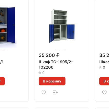
35 200 ₽
35 
/1
Шкаф TC-1995/2-
Шкаф
102200
0
0
у
В корзину
В 