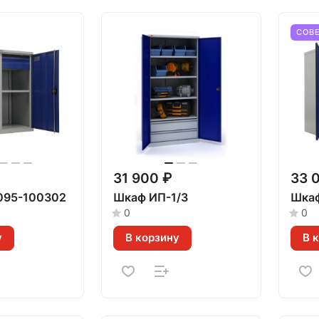
СОВ
31 900 ₽
33 
095-100302
Шкаф ИП-1/3
Шкаф
0
0
у
В корзину
В 